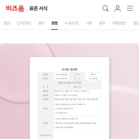
표준 서식
일반
인사/관리
경리
경영
사규/규정
기획
총무
자재/생산
영