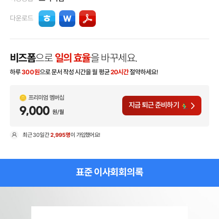
다운로드
비즈폼
으로
일의 효율
을 바꾸세요.
하루
300
원
으로 문서 작성 시간을 월 평균
20시간
절약하세요!
프리미엄 멤버십
지금 퇴근 준비하기
9,000
원/월
최근
30일
간
2,995명
이 가입했어요!
현
표준 이사회회의록