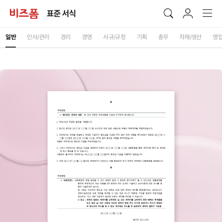
표준 서식
일반
인사/관리
경리
경영
사규/규정
기획
총무
자재/생산
영