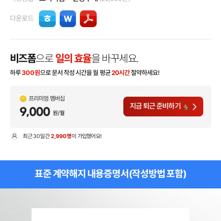
다운로드
비즈폼
으로
일의 효율
을 바꾸세요.
하루
300
원
으로 문서 작성 시간을 월 평균
20시간
절약하세요!
프리미엄 멤버십
지금 퇴근 준비하기
9,000
원/월
최근
30일
간
2,990명
이 가입했어요!
현
표준 계약해지 내용증명서(작성방법 포함)