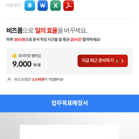
다운로드
비즈폼
으로
일의 효율
을 바꾸세요.
하루
300
원
으로 문서 작성 시간을 월 평균
20시간
절약하세요!
프리미엄 멤버십
지금 퇴근 준비하기
9,000
원/월
최근
30일
간
3,016명
이 가입했어요!
현
업무목표예정서