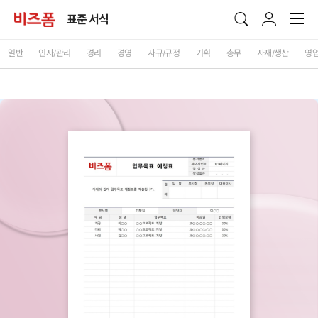
표준 서식
일반
인사/관리
경리
경영
사규/규정
기획
총무
자재/생산
영