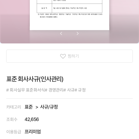
찜하기
표준 회사사규(인사관리)
# 회사실무 표준화서식
# 경영관리
# 사규
# 규정
표준
사규/규정
카테고리
42,656
조회수
프리미엄
이용등급