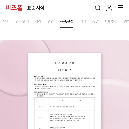
표준 서식
일반
인사/관리
경리
경영
사규/규정
기획
총무
자재/생산
영