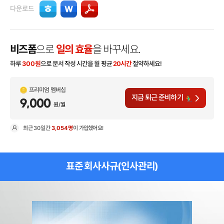
다운로드
비즈폼
으로
일의 효율
을 바꾸세요.
하루
300
원
으로 문서 작성 시간을 월 평균
20시간
절약하세요!
프리미엄 멤버십
지금 퇴근 준비하기
9,000
원/월
최근
30일
간
3,054명
이 가입했어요!
현
표준 회사사규(인사관리)