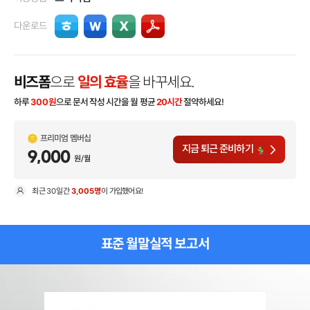
다운로드
비즈폼
으로
일의 효율
을 바꾸세요.
하루
300
원
으로 문서 작성 시간을 월 평균
20시간
절약하세요!
프리미엄 멤버십
지금 퇴근 준비하기
9,000
원/월
최근
30일
간
3,005명
이 가입했어요!
현
표준 월말실적 보고서