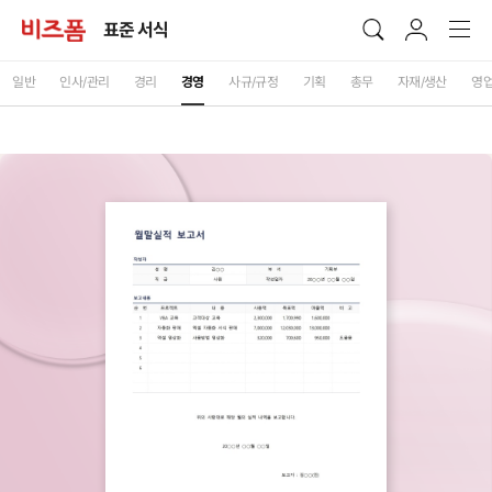
표준 서식
일반
인사/관리
경리
경영
사규/규정
기획
총무
자재/생산
영