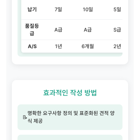
납기
7일
10일
5일
품질등
A급
A급
S급
급
A/S
1년
6개월
2년
효과적인 작성 방법
명확한 요구사항 정의 및 표준화된 견적 양
📝
식 제공