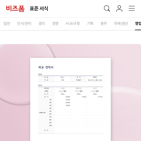
표준 서식
일반
인사/관리
경리
경영
사규/규정
기획
총무
자재/생산
영