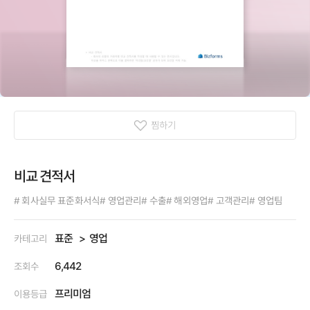
찜하기
비교 견적서
# 회사실무 표준화서식
# 영업관리
# 수출
# 해외영업
# 고객관리
# 영업팀
표준
영업
카테고리
6,442
조회수
프리미엄
이용등급