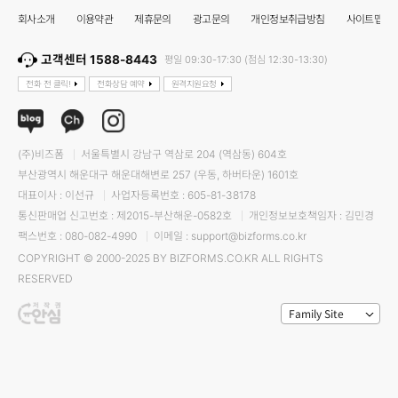
회사소개
이용약관
제휴문의
광고문의
개인정보취급방침
사이트맵
고객센터 1588-8443
평일 09:30-17:30 (점심 12:30-13:30)
전화 전 클릭!
전화상담 예약
원격지원요청
(주)비즈폼
서울특별시 강남구 역삼로 204 (역삼동) 604호
부산광역시 해운대구 해운대해변로 257 (우동, 하버타운) 1601호
대표이사 : 이선규
사업자등록번호 : 605-81-38178
통신판매업 신고번호 : 제2015-부산해운-0582호
개인정보보호책임자 : 김민경
팩스번호 : 080-082-4990
이메일 : support@bizforms.co.kr
COPYRIGHT © 2000-2025 BY BIZFORMS.CO.KR ALL RIGHTS
RESERVED
Family Site