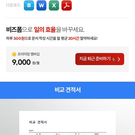
다운로드
비즈폼
으로
일의 효율
을 바꾸세요.
하루
300
원
으로 문서 작성 시간을 월 평균
20시간
절약하세요!
프리미엄 멤버십
지금 퇴근 준비하기
9,000
원/월
비교 견적서