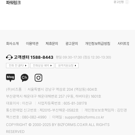
파워링크
광고신청
회사소개
이용약관
제휴문의
광고문의
개인정보취급방침
사이트맵
고객센터 1588-8443
평일 09:30-17:30 (점심 12:30-13:30)
전화 전 클릭!
전화상담 예약
원격지원요청
(주)비즈폼
서울특별시 강남구 역삼로 204 (역삼동) 604호
부산광역시 해운대구 해운대해변로 257 (우동, 하버타운) 1601호
대표이사 : 이선규
사업자등록번호 : 605-81-38178
통신판매업 신고번호 : 제2015-부산해운-0582호
개인정보보호책임자 : 김민경
팩스번호 : 080-082-4990
이메일 : support@bizforms.co.kr
COPYRIGHT © 2000-2025 BY BIZFORMS.CO.KR ALL RIGHTS
RESERVED