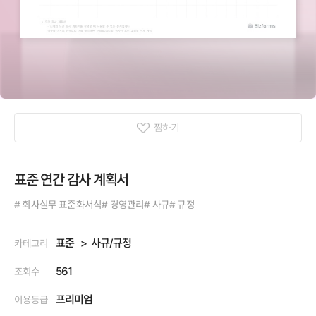
찜하기
표준 연간 감사 계획서
# 회사실무 표준화서식
# 경영관리
# 사규
# 규정
표준
사규/규정
카테고리
561
조회수
프리미엄
이용등급