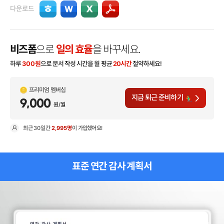
다운로드
비즈폼
으로
일의 효율
을 바꾸세요.
하루
300
원
으로 문서 작성 시간을 월 평균
20시간
절약하세요!
프리미엄 멤버십
지금 퇴근 준비하기
9,000
원/월
최근
30일
간
2,995명
이 가입했어요!
현
표준 연간 감사 계획서