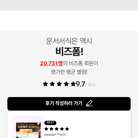
문서서식은 역시
비즈폼!
20,731명
의 비즈폼 회원이
평가한 평균 별점!
9.7
/ 10.0
후기 작성하러 가기
BEST
choirar***
님이