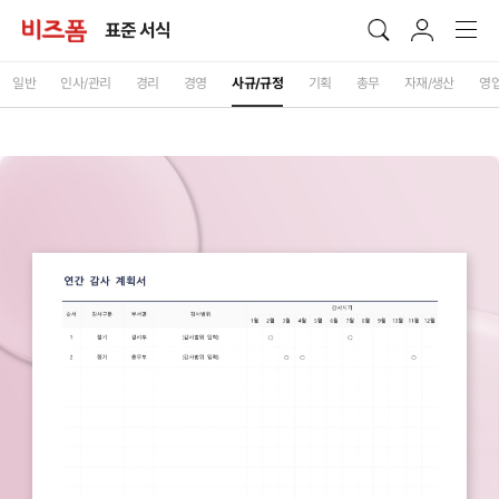
표준 서식
일반
인사/관리
경리
경영
사규/규정
기획
총무
자재/생산
영