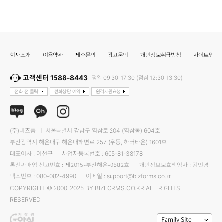
회사소개
이용약관
제휴문의
광고문의
개인정보취급방침
사이트맵
고객센터 1588-8443
평일 09:30-17:30 (점심 12:30-13:30)
전화 전 클릭!
전화상담 예약
원격지원요청
(주)비즈폼
서울특별시 강남구 역삼로 204 (역삼동) 604호
부산광역시 해운대구 해운대해변로 257 (우동, 하버타운) 1601호
대표이사 : 이선규
사업자등록번호 : 605-81-38178
통신판매업 신고번호 : 제2015-부산해운-0582호
개인정보보호책임자 : 김민경
팩스번호 : 080-082-4990
이메일 : support@bizforms.co.kr
COPYRIGHT © 2000-2025 BY BIZFORMS.CO.KR ALL RIGHTS
RESERVED
Family Site