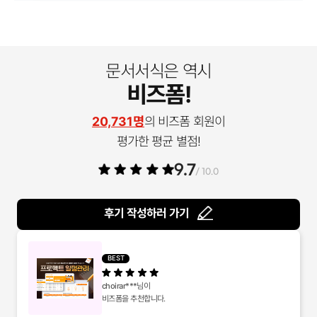
문서서식은 역시
비즈폼!
20,731명
의 비즈폼 회원이
평가한 평균 별점!
9.7
/ 10.0
후기 작성하러 가기
BEST
choirar***
님이
비즈폼을 추천합니다.