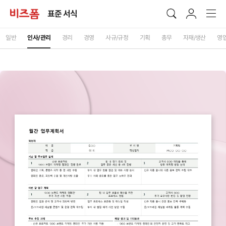
표준 서식
일반
인사/관리
경리
경영
사규/규정
기획
총무
자재/생산
영