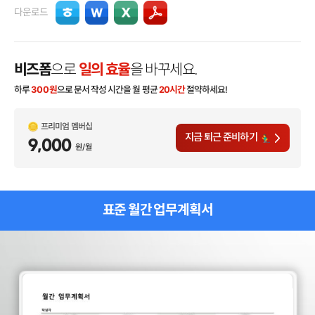
다운로드
비즈폼
으로
일의 효율
을 바꾸세요.
하루
300
원
으로 문서 작성 시간을 월 평균
20시간
절약하세요!
프리미엄 멤버십
지금 퇴근 준비하기
9,000
원/월
표준 월간 업무계획서