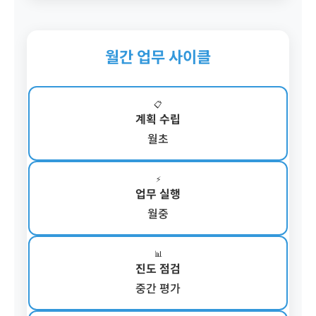
월간 업무 사이클
📋
계획 수립
월초
⚡
업무 실행
월중
📊
진도 점검
중간 평가