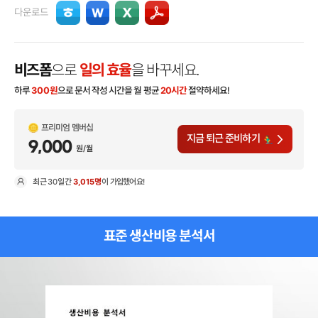
다운로드
비즈폼
으로
일의 효율
을 바꾸세요.
하루
300
원
으로 문서 작성 시간을 월 평균
20시간
절약하세요!
프리미엄 멤버십
지금 퇴근 준비하기
9,000
원/월
최근
30일
간
3,015명
이 가입했어요!
현
표준 생산비용 분석서