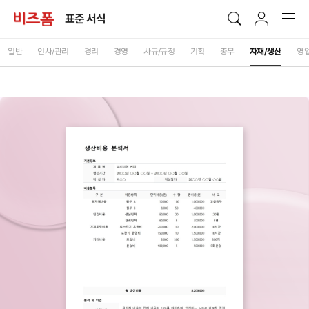
표준 서식
일반
인사/관리
경리
경영
사규/규정
기획
총무
자재/생산
영