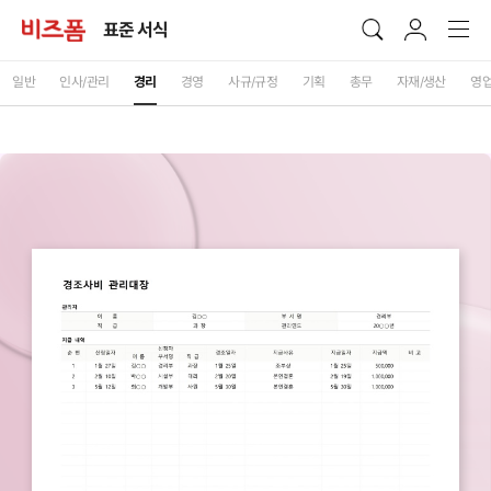
표준 서식
일반
인사/관리
경리
경영
사규/규정
기획
총무
자재/생산
영