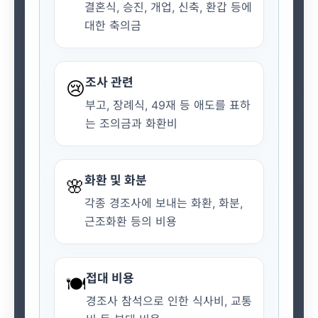
결혼식, 승진, 개업, 신축, 환갑 등에
대한 축의금
조사 관련
😢
부고, 장례식, 49재 등 애도를 표하
는 조의금과 화환비
화환 및 화분
🌸
각종 경조사에 보내는 화환, 화분,
근조화환 등의 비용
접대 비용
🍽️
경조사 참석으로 인한 식사비, 교통