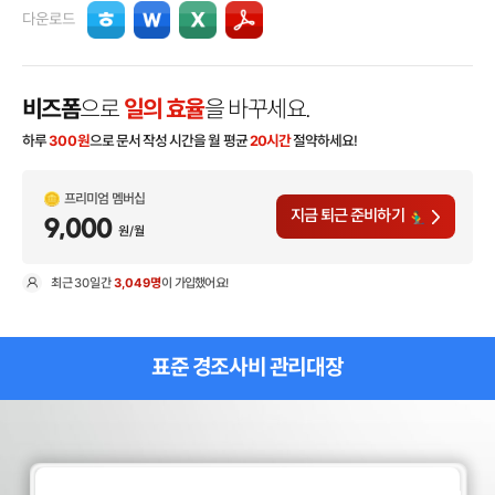
다운로드
비즈폼
으로
일의 효율
을 바꾸세요.
하루
300
원
으로 문서 작성 시간을 월 평균
20시간
절약하세요!
프리미엄 멤버십
지금 퇴근 준비하기
9,000
원/월
최근
30일
간
3,049명
이 가입했어요!
현
표준 경조사비 관리대장