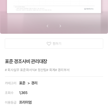
찜하기
표준 경조사비 관리대장
# 회사실무 표준화서식
# 정산팀
# 회계
# 경리부서
표준
경리
카테고리
1,365
조회수
프리미엄
이용등급