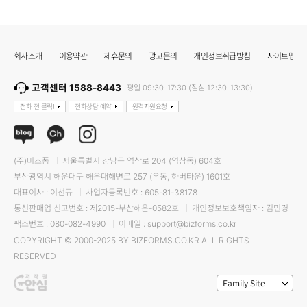
회사소개
이용약관
제휴문의
광고문의
개인정보취급방침
사이트맵
고객센터 1588-8443
평일 09:30-17:30 (점심 12:30-13:30)
전화 전 클릭!
전화상담 예약
원격지원요청
(주)비즈폼
서울특별시 강남구 역삼로 204 (역삼동) 604호
부산광역시 해운대구 해운대해변로 257 (우동, 하버타운) 1601호
대표이사 : 이선규
사업자등록번호 : 605-81-38178
통신판매업 신고번호 : 제2015-부산해운-0582호
개인정보보호책임자 : 김민경
팩스번호 : 080-082-4990
이메일 : support@bizforms.co.kr
COPYRIGHT © 2000-2025 BY BIZFORMS.CO.KR ALL RIGHTS
RESERVED
Family Site