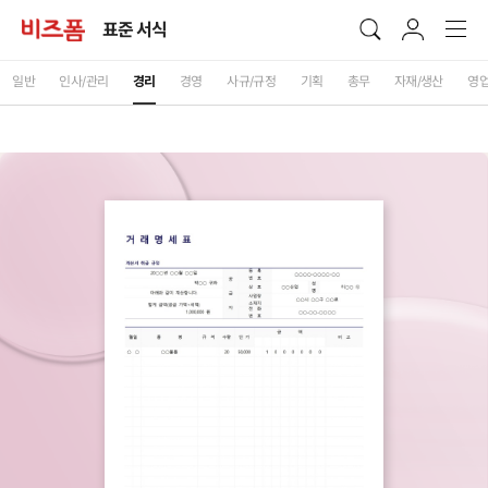
표준 서식
일반
인사/관리
경리
경영
사규/규정
기획
총무
자재/생산
영