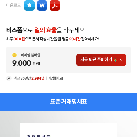
다운로드
비즈폼
으로
일의 효율
을 바꾸세요.
하루
300
원
으로 문서 작성 시간을 월 평균
20시간
절약하세요!
프리미엄 멤버십
지금 퇴근 준비하기
9,000
원/월
최근
30일
간
2,994명
이 가입했어요!
현
표준 거래명세표