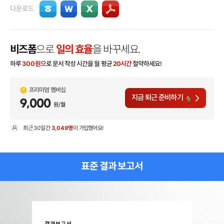
다운로드
비즈폼
으로
일의 효율
을 바꾸세요.
하루
300
원
으로 문서 작성 시간을 월 평균
20시간
절약하세요!
프리미엄 멤버십
지금 퇴근 준비하기
9,000
원/월
최근
30일
간
3,049명
이 가입했어요!
현
표준 결과 보고서