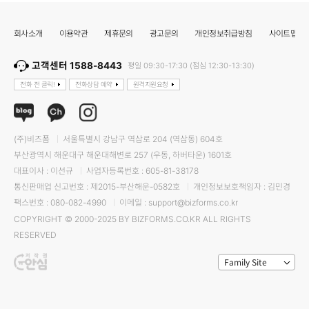
회사소개
이용약관
제휴문의
광고문의
개인정보취급방침
사이트맵
고객센터 1588-8443
평일 09:30-17:30 (점심 12:30-13:30)
전화 전 클릭!
전화상담 예약
원격지원요청
(주)비즈폼
서울특별시 강남구 역삼로 204 (역삼동) 604호
부산광역시 해운대구 해운대해변로 257 (우동, 하버타운) 1601호
대표이사 : 이선규
사업자등록번호 : 605-81-38178
통신판매업 신고번호 : 제2015-부산해운-0582호
개인정보보호책임자 : 김민경
팩스번호 : 080-082-4990
이메일 : support@bizforms.co.kr
COPYRIGHT © 2000-2025 BY BIZFORMS.CO.KR ALL RIGHTS
RESERVED
Family Site