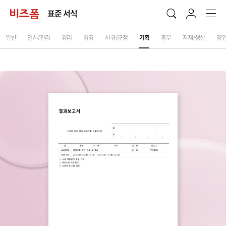
표준 서식
일반
인사/관리
경리
경영
사규/규정
기획
총무
자재/생산
영