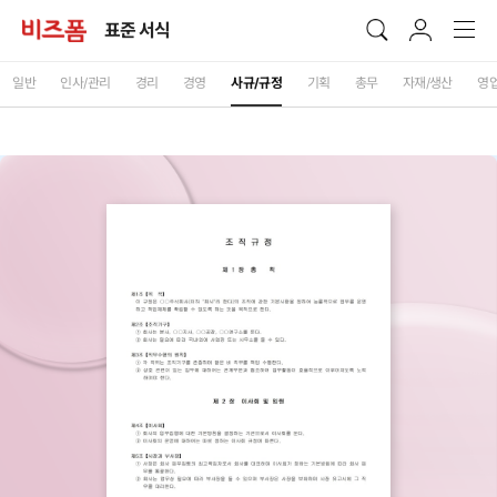
표준 서식
일반
인사/관리
경리
경영
사규/규정
기획
총무
자재/생산
영