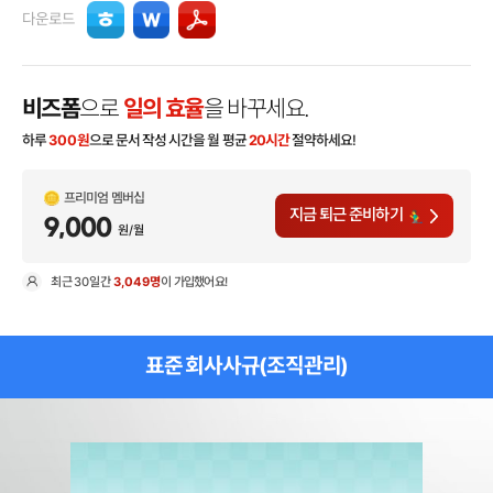
다운로드
비즈폼
으로
일의 효율
을 바꾸세요.
하루
300
원
으로 문서 작성 시간을 월 평균
20시간
절약하세요!
프리미엄 멤버십
지금 퇴근 준비하기
9,000
원/월
최근
30일
간
3,049명
이 가입했어요!
현
표준 회사사규(조직관리)