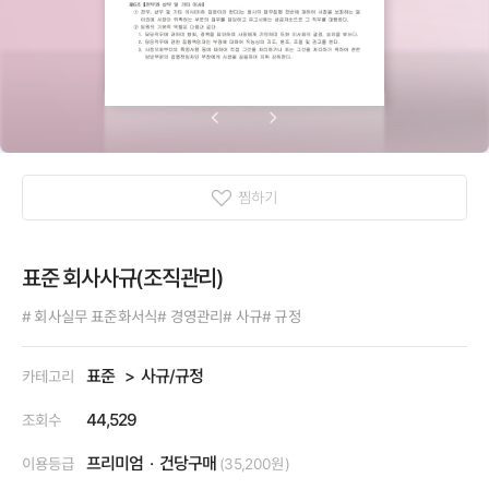
찜하기
표준 회사사규(조직관리)
# 회사실무 표준화서식
# 경영관리
# 사규
# 규정
표준
사규/규정
카테고리
44,529
조회수
프리미엄
건당구매
이용등급
(35,200원)